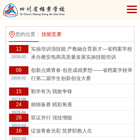
您的位置：
技能竞赛
12
实操培训强技能 产教融合育新才—省档案学校
承办雅安电商高质量发展实操技能培训
2026-03
09
创新点燃青春·创意成就梦想——省档案学校举
行第二届学生创新创业大赛
2026-01
15
勤学有为 我敢争锋
2023-09
24
精细备赛 精彩角逐
2023-04
29
双证并行 强技增能
2023-03
16
绽放青春光彩 筑梦职教人生
2022-05