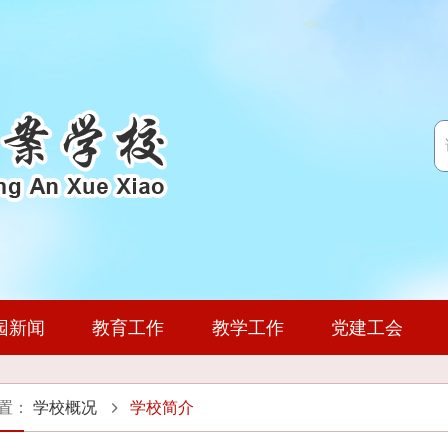
园新闻
教育工作
教学工作
党建工会
教育教学动态
通知公告
政策文件
学校简介
专项建设
科研动态
教育活动
领导团队
政策文件
公开制度
招生计划
基地简介
专业建设
团委学生会
历史沿革
党风廉政
收费公示
就业动态
培训信息
学习资源
机构设置
通知公告
风采展示
人事师资
实习基
培训动
师资
置：
学校概况
学校简介
书证融通