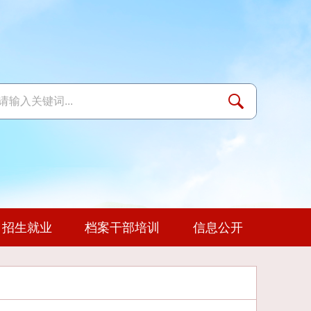
招生就业
档案干部培训
信息公开
地
态
队伍
联系我们
学习资料
杂志社
年度报告
继续教育
生活环境
校企合作
知识库
媒体聚焦
党建动态
交流与合作
实践教学
心理健康教育
校长信箱
文件下载
技能竞赛