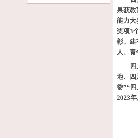
菁华视界
果获教
能力大
奖项3
彰。建
人、青
四
地、四
委”“
202