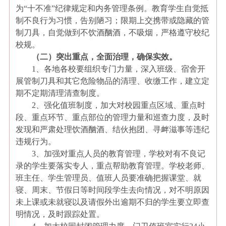
为“十不准”纪律规定和内务管理条例。教育学生自觉抵
制不良行为习惯，告别陋习；限期上交携带或隐藏的管
制刀具，自觉做到不饮酒酗酒，不吸烟，严格遵守校纪
校规。
（二）突出重点，全面治理，确保实效。
1
、各地各校要组织专门力量，深入班级、宿舍开
展管制刀具和其它危险物品的清理、收缴工作，建立定
期不定期清理清查制度。
2
、强化值班制度，加大对校园重点区域、重点时
段、重点环节、重点部位的管理力量和巡查力度，及时
发现和严肃处理饮酒酗酒、结伙抱团、寻衅滋事等违纪
违规行为。
3
、加强对重点人员的教育管理，学校对有不良记
录的学生要落实专人，重点帮助教育管理。学校老师、
班主任、学生管理员、值班人员要准确把握课堂、就
寝、周末、节假日等时间段学生去向情况，对不明原因
未上课或未就寝以及请假外出逾期不归的学生要立即查
明情况，及时跟踪处置。