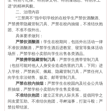
生“特别守纪律、特别讲文明、特别懂感恩、特别求上
进”的精神风貌。
二、治理内容
“三禁两不”指中职学校的在校学生严禁饮酒酗酒、
严禁携带隐藏管制刀具、严禁在校内抽烟，不准结伙抱
团、不准不假外出。
具体要求做到：
严禁饮酒酗酒：
学生在校期间，包括外出活动一律
不准饮酒酗酒，严禁学生酒后进教室、寝室等集体活动
场所，严禁学校小卖部向学生出售各类酒品。
严禁携带隐藏管制刀具
：严禁学生携带管制刀具
（包括可能对他人人身安全造成伤害的刀具，下同）进
入学校，严禁购买、佩戴、隐藏管制刀具，严禁任何人
向学生非法销售、贩卖、邮寄管制刀具。
严禁在校内抽烟：
严禁学生在校园内及社会公共场
所抽烟，严禁学校小卖部向学生售卖香烟。
不准结伙抱团：
建立正常的人际关系，提倡同学之
间友爱互助。不准结伙抱团，寻衅滋事，打架斗殴；严
禁拉帮结派。