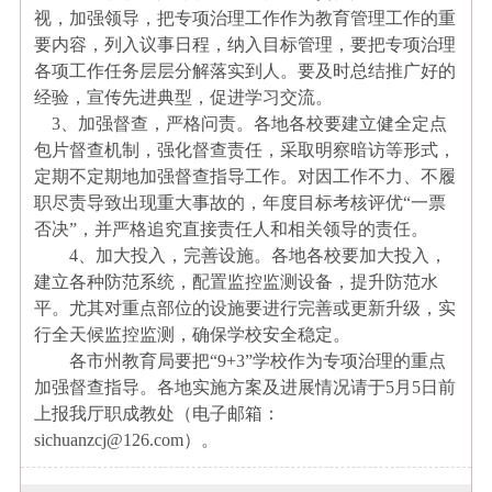
视，加强领导，把专项治理工作作为教育管理工作的重
要内容，列入议事日程，纳入目标管理，要把专项治理
各项工作任务层层分解落实到人。要及时总结推广好的
经验，宣传先进典型，促进学习交流。
3
、加强督查，严格问责。各地各校要建立健全定点
包片督查机制，强化督查责任，采取明察暗访等形式，
定期不定期地加强督查指导工作。对因工作不力、不履
职尽责导致出现重大事故的，年度目标考核评优“一票
否决”，并严格追究直接责任人和相关领导的责任。
4
、加大投入，完善设施。各地各校要加大投入，
建立各种防范系统，配置监控监测设备，提升防范水
平。尤其对重点部位的设施要进行完善或更新升级，实
行全天候监控监测，确保学校安全稳定。
各市州教育局要把“
9+3
”学校作为专项治理的重点
加强督查指导。各地实施方案及进展情况请于
5
月
5
日前
上报我厅职成教处（电子邮箱：
sichuanzcj@126.com
）。