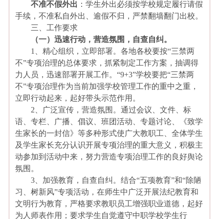
不准不假外出
：学生外出必须按学校规定履行请假
手续，不准私自外出、逾假不归，严禁翻墙翻门出校。
三、工作要求
（一）迅速行动，营造氛围，自查自纠。
1
、精心组织，立即部署。各地各校要按“三禁两
不”专项治理的总体要求，抓紧制定工作方案，抽调得
力人员，迅速部署开展工作。“
9+3
”学校要把“三禁两
不”专项治理作为当前加强学校管理工作的重中之重，
立即行动起来，起好带头示范作用。
2
、广泛宣传，营造氛围。通过会议、文件、标
语、专栏、广播、倡议、班团活动、专题讨论、《致学
生家长的一封信》等多种形式使广大教职工、全体学生
及学生家长充分认识开展专项治理的重大意义，积极主
动参加到活动中来，努力营造专项治理工作的良好舆论
氛围。
3
、加强教育，自查自纠。结合“五项教育”和“除陋
习、树新风”专项活动，在师生中广泛开展法纪教育和
文明行为教育，严格要求教职员工增强职业道德，起好
为人师表作用；要求学生自觉遵守中职学校学生行