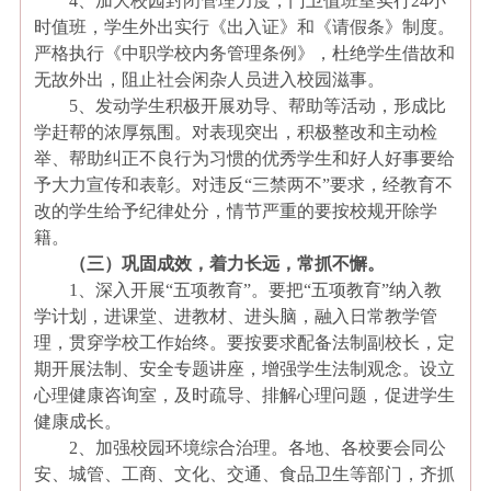
4
、加大校园封闭管理力度，门卫值班室实行
24
小
时值班，学生外出实行《出入证》和《请假条》制度。
严格执行《中职学校内务管理条例》，杜绝学生借故和
无故外出，阻止社会闲杂人员进入校园滋事。
5
、发动学生积极开展劝导、帮助等活动，形成比
学赶帮的浓厚氛围。对表现突出，积极整改和主动检
举、帮助纠正不良行为习惯的优秀学生和好人好事要给
予大力宣传和表彰。对违反“三禁两不”要求，经教育不
改的学生给予纪律处分，情节严重的要按校规开除学
籍。
（三）巩固成效，着力长远，常抓不懈。
1
、深入开展“五项教育”。要把“五项教育”纳入教
学计划，进课堂、进教材、进头脑，融入日常教学管
理，贯穿学校工作始终。要按要求配备法制副校长，定
期开展法制、安全专题讲座，增强学生法制观念。设立
心理健康咨询室，及时疏导、排解心理问题，促进学生
健康成长。
2
、加强校园环境综合治理。各地、各校要会同公
安、城管、工商、文化、交通、食品卫生等部门，齐抓