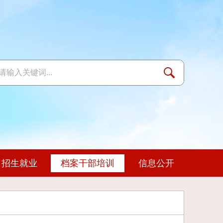
招生就业
档案干部培训
信息公开
地
态
队伍
联系我们
学习资料
杂志社
年度报告
继续教育
生活环境
校企合作
知识库
媒体聚焦
党建动态
交流与合作
实践教学
心理健康教育
校长信箱
文件下载
技能竞赛