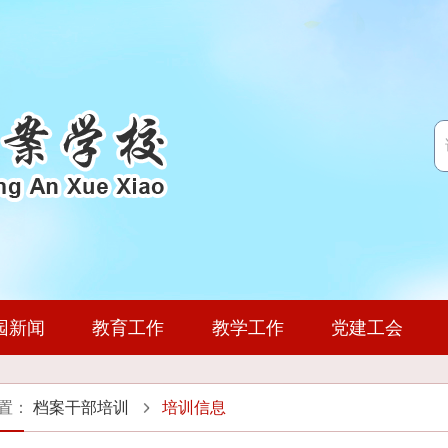
园新闻
教育工作
教学工作
党建工会
教育教学动态
通知公告
政策文件
学校简介
专项建设
科研动态
教育活动
领导团队
政策文件
公开制度
招生计划
基地简介
专业建设
团委学生会
历史沿革
党风廉政
收费公示
就业动态
培训信息
学习资源
机构设置
通知公告
风采展示
人事师资
实习基
培训动
师资
置：
档案干部培训
培训信息
书证融通