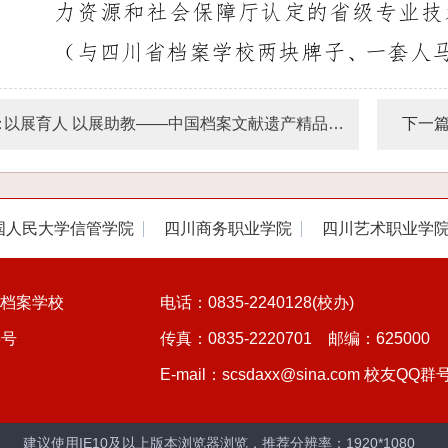
：
以展育人 以展助教——中国档案文献遗产精品展在四川省档案学校隆重开展
下一
国人民大学信管学院
四川商务职业学院
四川艺术职业学
川省档案学校
电话：0835-2240128(校办)
8号
传真：0835-2220701 邮编：625000
E-mail：scsdaxx@sina.com 校友QQ群
建议使用IE10及以上版本浏览器浏览，推荐分辨率：1920*1080