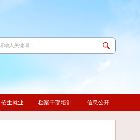
招生就业
档案干部培训
信息公开
地
态
队伍
联系我们
学习资料
杂志社
年度报告
继续教育
生活环境
校企合作
知识库
媒体聚焦
党建动态
交流与合作
实践教学
心理健康教育
校长信箱
文件下载
技能竞赛