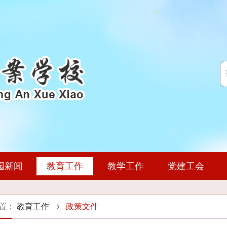
园新闻
教育工作
教学工作
党建工会
教育教学动态
通知公告
政策文件
学校简介
专项建设
科研动态
教育活动
领导团队
政策文件
公开制度
招生计划
基地简介
专业建设
团委学生会
历史沿革
党风廉政
收费公示
就业动态
培训信息
学习资源
机构设置
通知公告
风采展示
人事师资
实习基
培训动
师资
置：
教育工作
政策文件
书证融通